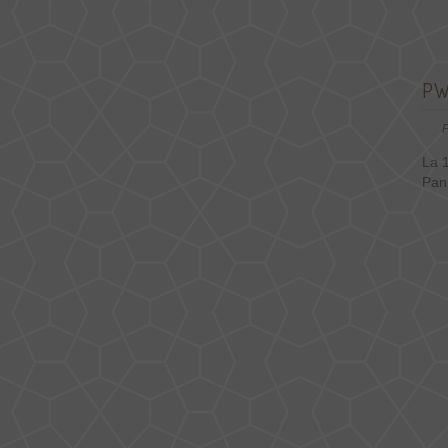
PW
P
La 
Pan