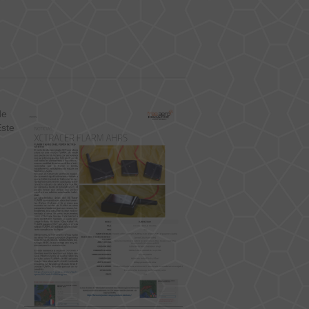
de
Este