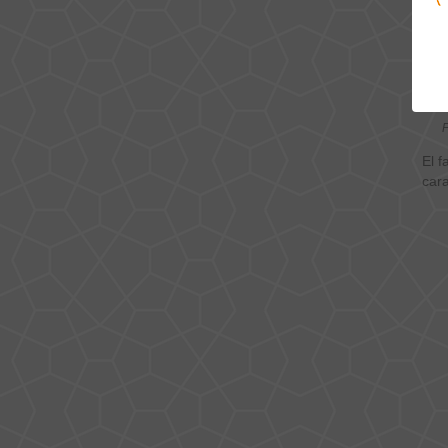
NI
P
El f
cara