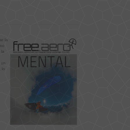
ar la
omo
 la
 un
 lo