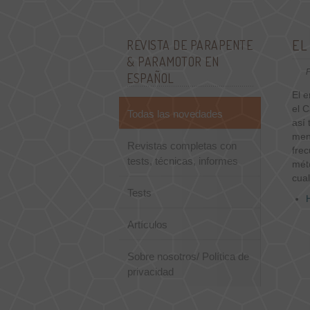
EL
REVISTA DE PARAPENTE
& PARAMOTOR EN
P
ESPAÑOL
El e
el 
Todas las novedades
así
men
Revistas completas con
fre
tests, técnicas, informes
mét
cual
Tests
Artículos
Sobre nosotros/ Política de
privacidad