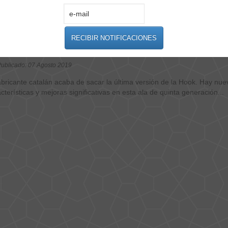
VIUK HOOK 5
ublicado: 07 Agosto 2019
abricante catalán acaba de sacar la última versión de la Hook. Hay nue
cterísticas y mejoras significativas en esta ala de quinta generación...