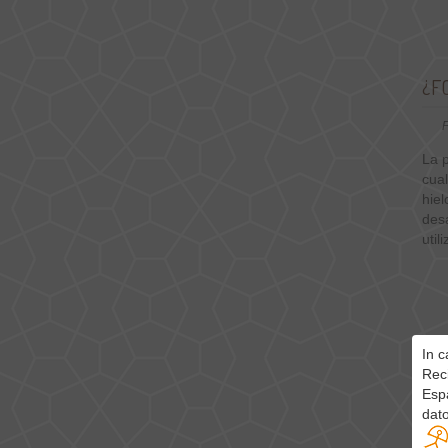
¿F
P
La p
cua
hiel
des
util
In c
Reci
Esp
dat