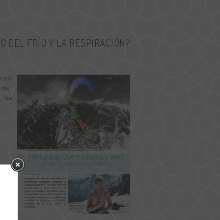
O DEL FRÍO Y LA RESPIRACIÓN?
o en
 de
u, ha
n