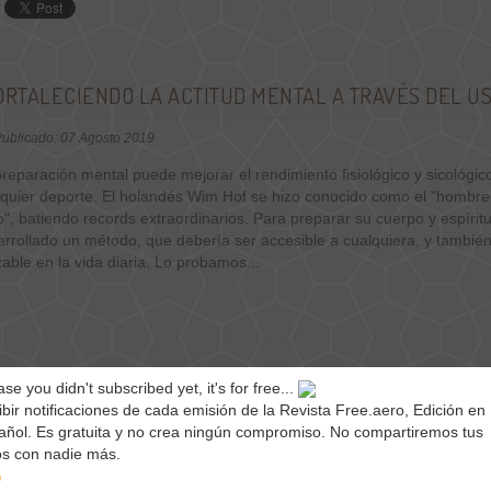
ORTALECIENDO LA ACTITUD MENTAL A TRAVÉS DEL US
ublicado: 07 Agosto 2019
reparación mental puede mejorar el rendimiento fisiológico y sicológic
lquier deporte. El holandés Wim Hof se hizo conocido como el "hombre
o", batiendo records extraordinarios. Para preparar su cuerpo y espírit
arrollado un método, que debería ser accesible a cualquiera, y tambié
izable en la vida diaria. Lo probamos...
ase you didn't subscribed yet, it's for free...
bir notificaciones de cada emisión de la Revista Free.aero, Edición en
añol. Es gratuita y no crea ningún compromiso. No compartiremos tus
os con nadie más.