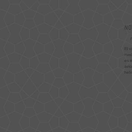
NO
P
El 
mod
es e
avio
heli