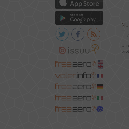
NU
P
Una 
pilo