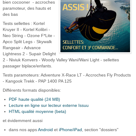
bien cocooner - accroches
paramoteur, des hauts et
des bas
Tests sellettes : Kortel
Kruyer II - Kortel Kolibri -
Neo String - Ozone F*Lite -
Apco Split Legs - Skywalk
Rangeair - Advance
Lightness 2 - Supair Delight
2 - Niviuk Konvers - Woody Valley Wani/Wani Light - sellettes
passager biplace/enfants.
Tests paramoteurs: Adventure X-Race LT - Accroches Fly Products
- Kangook Trekk - PAP 1400 PA 125
Différents formats disponibles:
PDF haute qualité (24 MB)
Lecture en ligne sur lecteur externe Issuu
HTML qualité moyenne (beta)
et évidemment aussi
dans nos apps
Android
et
iPhone/iPad
, section "dossiers"